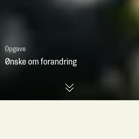
Opgave
Ønske om forandring
Ønske om forandring
Hvilke markante forandringer er vi lige nu vidne til, og