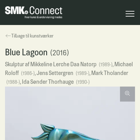
Tilbage til kunstværker
Blue Lagoon
(2016)
Skulptur
af
Mikkeline Lerche Daa Natorp
,
Michael
(
1989
-
)
Roloff
,
Jens Settergren
,
Mark Tholander
(
1986
-
)
(
1989
-
)
,
Ida Sønder Thorhauge
(
1988
-
)
(
1990
-
)