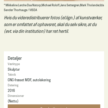
© Mikkeline Lerche Daa Natorp,Michael Roloff,Jens Settergren,Mark Tholander,Ida
Sønder Thorhauge / VISDA
Hvis du videredistribuerer fotos (el.lign.) af kunstværker,
som er omfattet af ophavsret, skal du selv sikre, at du
(evt. via din institution) har ret hertil.
Detaljer
Værktype
Skulptur
Teknik
CNC-fræset MDF, autolakering
Datering
2016
Dimensioner
(Netto)