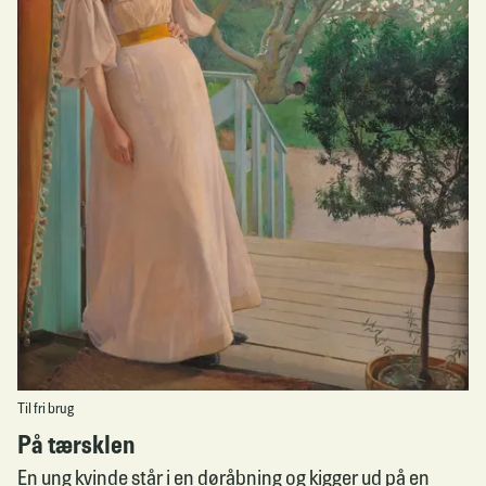
Til fri brug
På tærsklen
En ung kvinde står i en døråbning og kigger ud på en