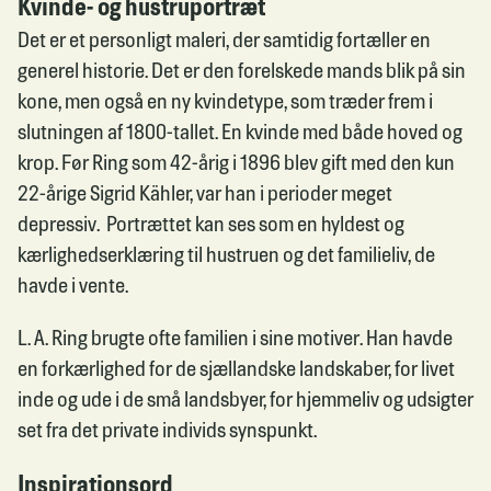
Kvinde- og hustruportræt
Det er et personligt maleri, der samtidig fortæller en
generel historie. Det er den forelskede mands blik på sin
kone, men også en ny kvindetype, som træder frem i
slutningen af 1800-tallet. En kvinde med både hoved og
krop. Før Ring som 42-årig i 1896 blev gift med den kun
22-årige Sigrid Kähler, var han i perioder meget
depressiv. Portrættet kan ses som en hyldest og
kærlighedserklæring til hustruen og det familieliv, de
havde i vente.
L. A. Ring brugte ofte familien i sine motiver. Han havde
en forkærlighed for de sjællandske landskaber, for livet
inde og ude i de små landsbyer, for hjemmeliv og udsigter
set fra det private individs synspunkt.
Inspirationsord