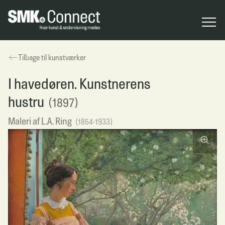
Tilbage til kunstværker
I havedøren. Kunstnerens
hustru
(1897)
Maleri
af
L.A. Ring
(
1854
-
1933
)