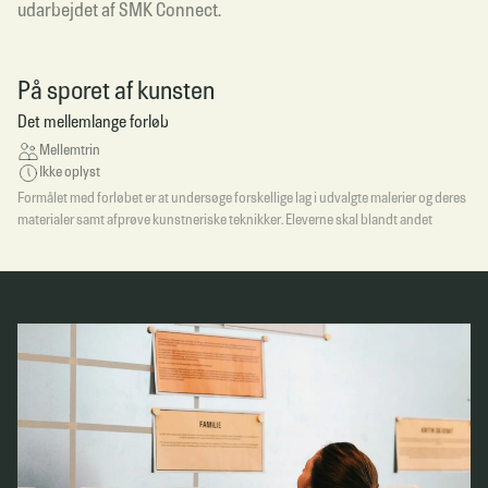
udarbejdet af SMK Connect.
På sporet af kunsten
Det mellemlange forløb
Mellemtrin
Ikke oplyst
Formålet med forløbet er at undersøge forskellige lag i udvalgte malerier og deres
materialer samt afprøve kunstneriske teknikker. Eleverne skal blandt andet
arbejde med kvadrering som overførselsteknik og målestoksforhold, når de skal
forstørre detaljer fra et værk. Derudover skal de undersøge forskellige
bindemidlers effekt samt gå på opdagelse i de skjulte lag, der træder frem ved
hjælp af UV-lys og infrarød reflektografi.
Når I har afsluttet forløbet, har eleverne bl.a. arbejdet med:
At kunst kan handle om matematik såvel som æstetik.
At undersøge effekten af forskellige bindemidler.
At forstå synligt og usynligt lys i det elektromagnetiske spektrum.
At undersøge betydningen af komposition og kropssprog.